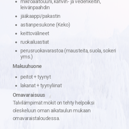
mikroaaltouuni, kahvin- ja vedenkeitin,
leivänpaahdin
jääkaappi/pakastin
astianpesukone (Keko)
keittovälineet
ruokailuastiat
perusruokavarastoa (mausteita, suola, sokeri
yms.)
Makuuhuone
peitot + tyynyt
lakanat + tyynyliinat
Omavaraisuus
Talvilämpimät mökit on tehty helpoiksi
oleskeluun oman aikataulun mukaan
omavaraistaloudessa.