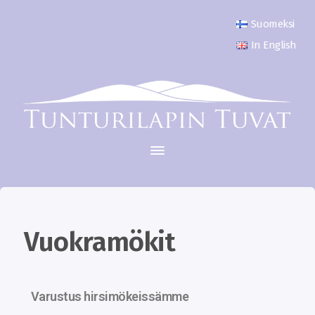
Suomeksi
In English
Vuokramökit
Varustus hirsimökeissämme