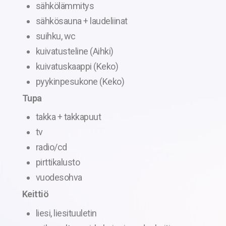
sähkölämmitys
sähkösauna + laudeliinat
suihku, wc
kuivatusteline (Aihki)
kuivatuskaappi (Keko)
pyykinpesukone (Keko)
Tupa
takka + takkapuut
tv
radio/cd
pirttikalusto
vuodesohva
Keittiö
liesi, liesituuletin